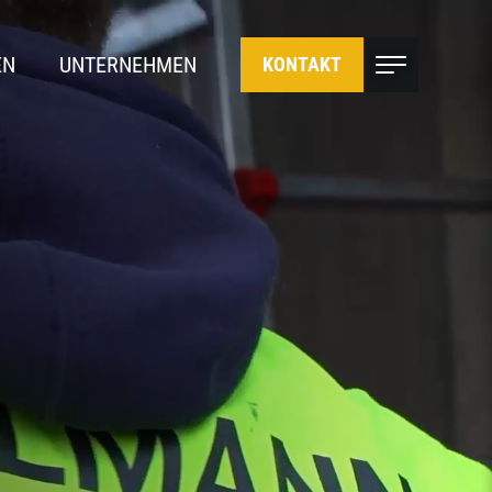
EN
UNTERNEHMEN
KONTAKT
U
ÜBER UNS
NG & SMARTE LOGISTIK
KARRIERE
 ELEKTROARBEITEN
STANDORTE
LEITSYSTEME
EN & HANDWERK
N
BERWACHUNG