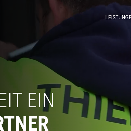
LEISTUNG
WOHNUNGSBA
DIGITALISIERU
INDUSTRIELLE
VERKEHRS- & 
MALERARBEIT
IT EIN
MARKIERUNGE
RTNER
BAUSTELLENÜ